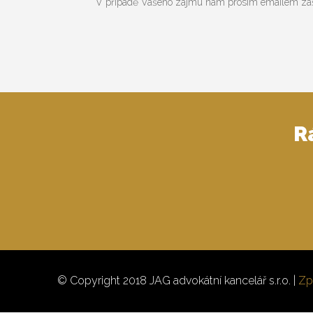
V případě Vašeho zájmu nám prosím emailem zašlet
R
© Copyright 2018 JAG advokátní kancelář s.r.o. |
Zp