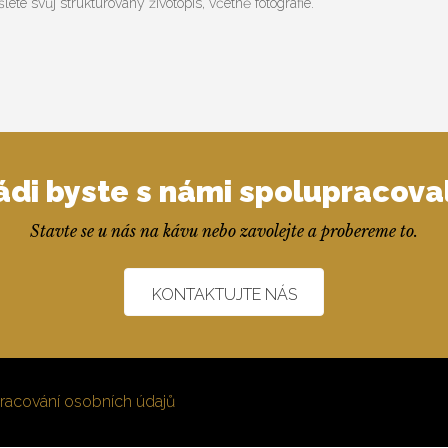
e svůj strukturovaný životopis, včetně fotografie.
ádi byste s námi spolupracoval
Stavte se u nás na kávu nebo zavolejte a probereme to.
KONTAKTUJTE NÁS
racování osobních údajů