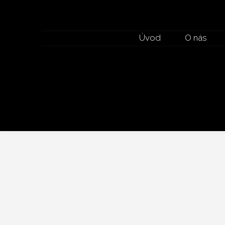
Úvod
O nás