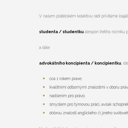
V našem přátelském kolektivu rádi přivítáme loajá
studenta / studentku
alespoň třetího ročníku p
a dále
advokátního koncipienta / koncipientku
, id
cca 1 rokem praxe,
kvalitními odbornými znalostmi v oboru práv
nadšením pro právo,
smyslem pro týmovou práci, avšak schopného
dobrou znalostí anglického či jiného světové