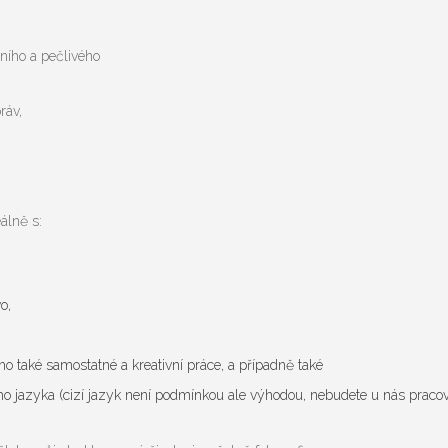
lního a pečlivého
ráv,
eálně s:
o,
 také samostatné a kreativní práce, a případně také
ho jazyka (cizí jazyk není podmínkou ale výhodou, nebudete u nás pracovat