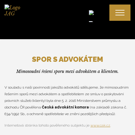
Spolupráce
SPOR S ADVOKÁTEM
Odměna advokáta
Mimosoudní řešení sporu mezi advokátem a klientem.
Spor s advokátem
V souladu s naší povinností jakožto advokátů sdělujeme, že mimosoudním
řešením sporů mezi advokátem a spotřebitelem ze smluv o poskytování
Mgr. Alena Gajdošová, LL. M.
právních služeb (klienty) byla dne 5. 2. 2016 Ministerstvem průmyslu a
Mgr. Ján Gajdoš, LL. M.
obchodu ČR pověřena
Česká advokátní komora
(na základě zákona č.
634/1992 Sb., o ochraně spotřebitele ve znění pozdějších předpisů).
Internetová stránka tohoto pověřeného subjektu je
www.cak.cz
.