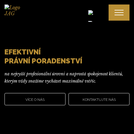
EFEKTIVNÍ
Spolupráce
PRÁVNÍ PORADENSTVÍ
Odměna advokáta
Spor s advokátem
na nejvyšší profesionální úrovni a naprostá spokojenost klientů,
kterým vždy snažíme vycházet maximálně vstříc.
Mgr. Alena Gajdošová, LL. M.
VÍCE O NÁS
KONTAKTUJTE NÁS
Mgr. Ján Gajdoš, LL. M.