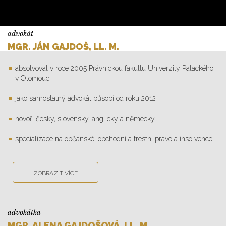
advokát
MGR. JÁN GAJDOŠ, LL. M.
absolvoval v roce 2005 Právnickou fakultu Univerzity Palackého
v Olomouci
jako samostatný advokát působí od roku 2012
hovoří česky, slovensky, anglicky a německy
specializace na občanské, obchodní a trestní právo a insolvence
ZOBRAZIT VÍCE
advokátka
MGR. ALENA GAJDOŠOVÁ, LL. M.