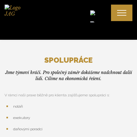
Spolupráce
SPOLUPRÁCE
Odměna advokáta
Jsme týmoví hráči. Pro společný záměr dokážeme nadchnout další
Spor s advokátem
lidi. Cílíme na ekonomická řešení.
V rámci naší praxe běžně pro klienta zajišťujeme spolupráci s:
Mgr. Alena Gajdošová, LL. M.
notáři
Mgr. Ján Gajdoš, LL. M.
exekutory
daňovými poradci