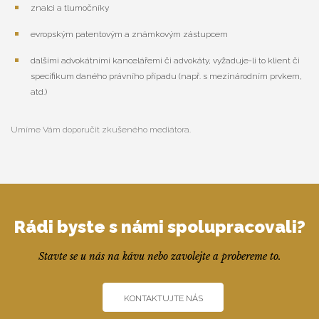
znalci a tlumočníky
evropským patentovým a známkovým zástupcem
dalšími advokátními kancelářemi či advokáty, vyžaduje-li to klient či
specifikum daného právního případu (např. s mezinárodním prvkem,
atd.)
Umíme Vám doporučit zkušeného mediátora.
Rádi byste s námi spolupracovali?
Stavte se u nás na kávu nebo zavolejte a probereme to.
KONTAKTUJTE NÁS