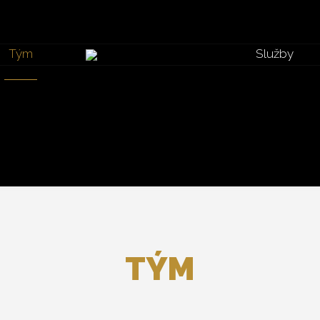
Tým
Služby
TÝM