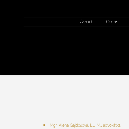
Úvod
O nás
Mgr. Alena Gajdošová, LL. M., advokátka