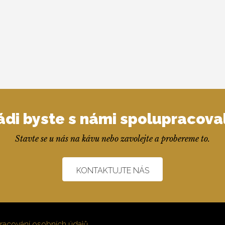
ádi byste s námi spolupracoval
Stavte se u nás na kávu nebo zavolejte a probereme to.
KONTAKTUJTE NÁS
racování osobních údajů