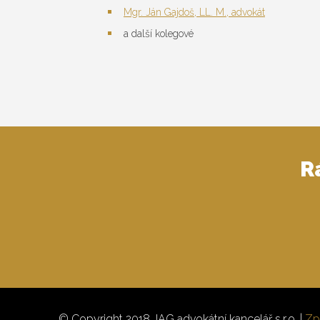
Mgr. Ján Gajdoš, LL. M., advokát
a další kolegové
R
© Copyright 2018 JAG advokátní kancelář s.r.o. |
Zp