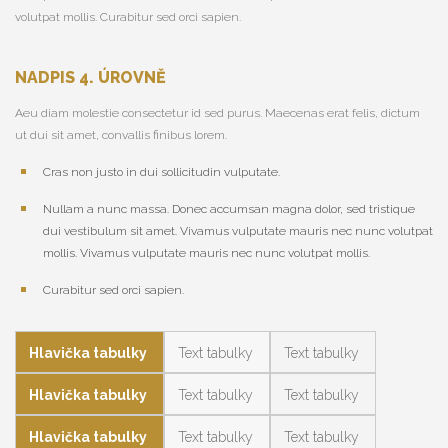
volutpat mollis. Curabitur sed orci sapien.
NADPIS 4. ÚROVNĚ
Aeu diam molestie consectetur id sed purus. Maecenas erat felis, dictum
ut dui sit amet, convallis finibus lorem.
Cras non justo in dui sollicitudin vulputate.
Nullam a nunc massa. Donec accumsan magna dolor, sed tristique
dui vestibulum sit amet. Vivamus vulputate mauris nec nunc volutpat
mollis. Vivamus vulputate mauris nec nunc volutpat mollis.
Curabitur sed orci sapien.
Hlavička tabulky
Text tabulky
Text tabulky
Hlavička tabulky
Text tabulky
Text tabulky
Hlavička tabulky
Text tabulky
Text tabulky