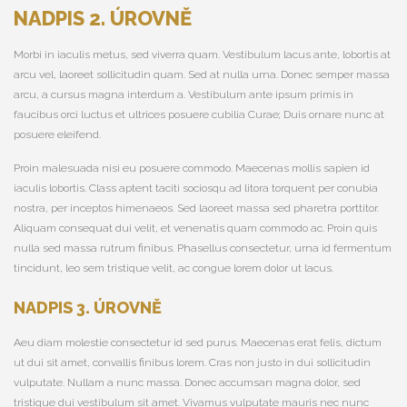
NADPIS 2. ÚROVNĚ
Morbi in iaculis metus, sed viverra quam. Vestibulum lacus ante, lobortis at
arcu vel, laoreet sollicitudin quam. Sed at nulla urna. Donec semper massa
arcu, a cursus magna interdum a. Vestibulum ante ipsum primis in
faucibus orci luctus et ultrices posuere cubilia Curae; Duis ornare nunc at
posuere eleifend.
Proin malesuada nisi eu posuere commodo. Maecenas mollis sapien id
iaculis lobortis. Class aptent taciti sociosqu ad litora torquent per conubia
nostra, per inceptos himenaeos. Sed laoreet massa sed pharetra porttitor.
Aliquam consequat dui velit, et venenatis quam commodo ac. Proin quis
nulla sed massa rutrum finibus. Phasellus consectetur, urna id fermentum
tincidunt, leo sem tristique velit, ac congue lorem dolor ut lacus.
NADPIS 3. ÚROVNĚ
Aeu diam molestie consectetur id sed purus. Maecenas erat felis, dictum
ut dui sit amet, convallis finibus lorem. Cras non justo in dui sollicitudin
vulputate. Nullam a nunc massa. Donec accumsan magna dolor, sed
tristique dui vestibulum sit amet. Vivamus vulputate mauris nec nunc